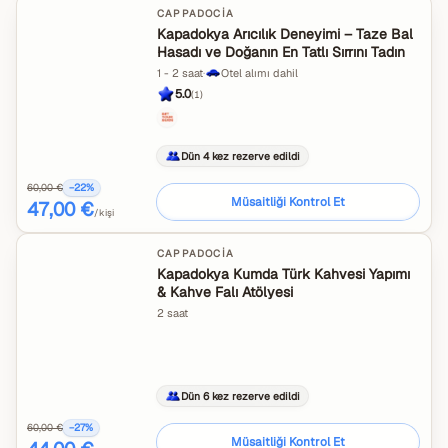
CAPPADOCIA
Kapadokya Arıcılık Deneyimi – Taze Bal
Hasadı ve Doğanın En Tatlı Sırrını Tadın
1 - 2 saat
·
Otel alımı dahil
5.0
(
1
)
Dün 4 kez rezerve edildi
60,00 €
−
22
%
Müsaitliği Kontrol Et
47,00 €
/kişi
CAPPADOCIA
Kapadokya Kumda Türk Kahvesi Yapımı
& Kahve Falı Atölyesi
2 saat
Dün 6 kez rezerve edildi
60,00 €
−
27
%
Müsaitliği Kontrol Et