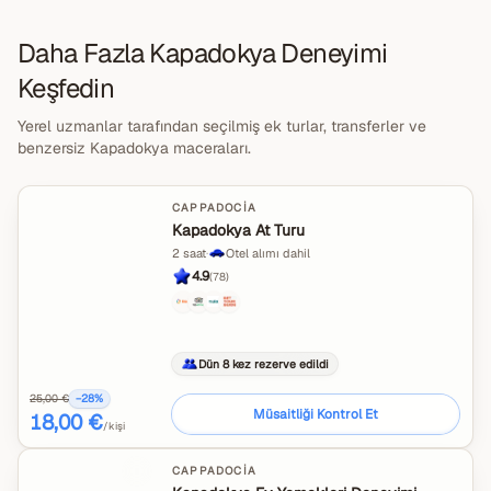
Daha Fazla Kapadokya Deneyimi
Keşfedin
Yerel uzmanlar tarafından seçilmiş ek turlar, transferler ve
benzersiz Kapadokya maceraları.
CAPPADOCIA
Kapadokya At Turu
2 saat
·
Otel alımı dahil
4.9
(
78
)
Dün 8 kez rezerve edildi
25,00 €
−
28
%
Müsaitliği Kontrol Et
18,00 €
/kişi
CAPPADOCIA