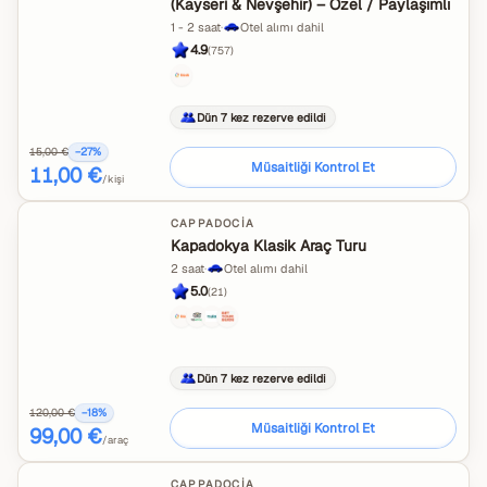
(Kayseri & Nevşehir) – Özel / Paylaşımlı
1 - 2 saat
·
Otel alımı dahil
4.9
(
757
)
Dün 7 kez rezerve edildi
15,00 €
−
27
%
Müsaitliği Kontrol Et
11,00 €
/kişi
CAPPADOCIA
Kapadokya Klasik Araç Turu
2 saat
·
Otel alımı dahil
5.0
(
21
)
Dün 7 kez rezerve edildi
120,00 €
−
18
%
Müsaitliği Kontrol Et
99,00 €
/araç
CAPPADOCIA