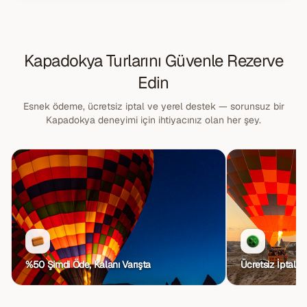
Kapadokya Turlarını Güvenle Rezerve
Edin
Esnek ödeme, ücretsiz iptal ve yerel destek — sorunsuz bir
Kapadokya deneyimi için ihtiyacınız olan her şey.
%50 Şimdi Öde, Kalanı Varışta
%50 depozito. Kalanını tur öncesi ödeyin. Gizli ücret
Kapadokya turunuz
yok.
tam iade ile
%50 Şimdi Öde, Kalanı Varışta
Ücretsiz İptal Po