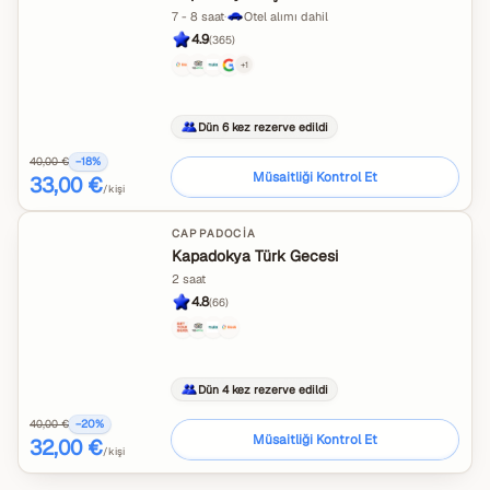
7 - 8 saat
·
Otel alımı dahil
4.9
(
365
)
+
1
Dün 6 kez rezerve edildi
40,00 €
−
18
%
Müsaitliği Kontrol Et
33,00 €
/kişi
CAPPADOCIA
Kapadokya Türk Gecesi
2 saat
4.8
(
66
)
Dün 4 kez rezerve edildi
40,00 €
−
20
%
Müsaitliği Kontrol Et
32,00 €
/kişi