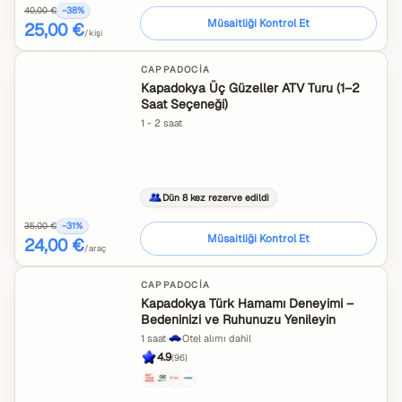
40,00 €
−
38
%
Müsaitliği Kontrol Et
25,00 €
/kişi
CAPPADOCIA
Kapadokya Üç Güzeller ATV Turu (1–2
Saat Seçeneği)
1 - 2 saat
Dün 8 kez rezerve edildi
35,00 €
−
31
%
Müsaitliği Kontrol Et
24,00 €
/araç
CAPPADOCIA
Kapadokya Türk Hamamı Deneyimi –
Bedeninizi ve Ruhunuzu Yenileyin
1 saat
·
Otel alımı dahil
4.9
(
96
)