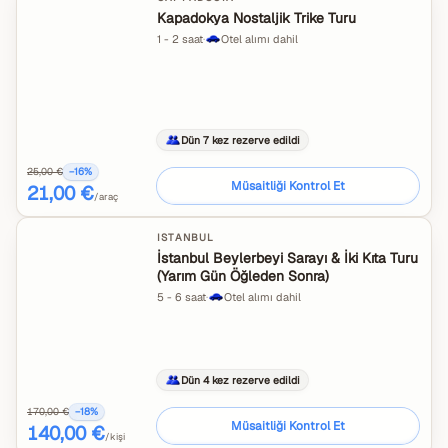
Kapadokya Nostaljik Trike Turu
1 - 2 saat
·
Otel alımı dahil
Dün 7 kez rezerve edildi
25,00 €
−
16
%
Müsaitliği Kontrol Et
21,00 €
/araç
ISTANBUL
İstanbul Beylerbeyi Sarayı & İki Kıta Turu
(Yarım Gün Öğleden Sonra)
5 - 6 saat
·
Otel alımı dahil
Dün 4 kez rezerve edildi
170,00 €
−
18
%
Müsaitliği Kontrol Et
140,00 €
/kişi