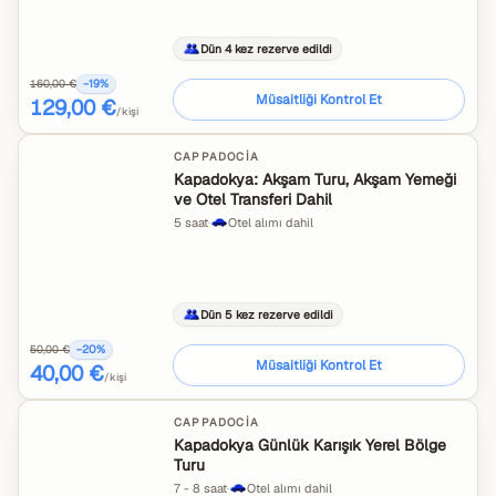
Dün 4 kez rezerve edildi
160,00 €
−
19
%
Müsaitliği Kontrol Et
129,00 €
/kişi
CAPPADOCIA
Kapadokya: Akşam Turu, Akşam Yemeği
ve Otel Transferi Dahil
5 saat
·
Otel alımı dahil
Dün 5 kez rezerve edildi
50,00 €
−
20
%
Müsaitliği Kontrol Et
40,00 €
/kişi
CAPPADOCIA
Kapadokya Günlük Karışık Yerel Bölge
Turu
7 - 8 saat
·
Otel alımı dahil