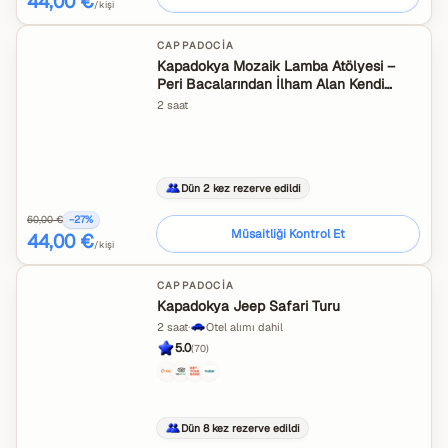
44,00 €
/kişi
CAPPADOCIA
Kapadokya Mozaik Lamba Atölyesi –
Peri Bacalarından İlham Alan Kendi
Lambanı Yarat
2 saat
Dün 2 kez rezerve edildi
60,00 €
−
27
%
Müsaitliği Kontrol Et
44,00 €
/kişi
CAPPADOCIA
Kapadokya Jeep Safari Turu
2 saat
·
Otel alımı dahil
5.0
(
70
)
Dün 8 kez rezerve edildi