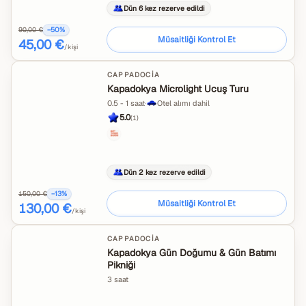
Dün 6 kez rezerve edildi
90,00 €
−
50
%
Müsaitliği Kontrol Et
45,00 €
/kişi
CAPPADOCIA
Kapadokya Microlight Ucuş Turu
0.5 - 1 saat
·
Otel alımı dahil
5.0
(
1
)
Dün 2 kez rezerve edildi
150,00 €
−
13
%
Müsaitliği Kontrol Et
130,00 €
/kişi
CAPPADOCIA
Kapadokya Gün Doğumu & Gün Batımı
Pikniği
3 saat