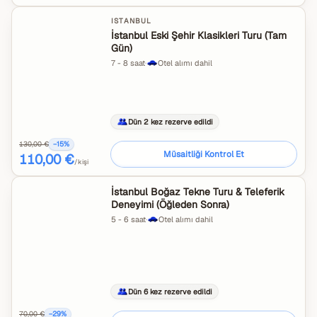
ISTANBUL
İstanbul Eski Şehir Klasikleri Turu (Tam
Gün)
7 - 8 saat
·
Otel alımı dahil
Dün 2 kez rezerve edildi
130,00 €
−
15
%
Müsaitliği Kontrol Et
110,00 €
/kişi
İstanbul Boğaz Tekne Turu & Teleferik
Deneyimi (Öğleden Sonra)
5 - 6 saat
·
Otel alımı dahil
Dün 6 kez rezerve edildi
70,00 €
−
29
%