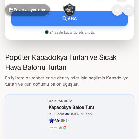
254
301
348
Kapadokya
Balon Turları &
395
442
489
536
583
630
Rezervasyonlarım
Menü
Rehberli Turlar
ARA
24 saate kadar ücretsiz iptal
Popüler Kapadokya Turları ve Sıcak
Hava Balonu Turları
En iyi rotalar, rehberler ve deneyimler için seçilmiş Kapadokya
turları ve gün doğumu balon uçuşları.
CAPPADOCIA
Kapadokya Balon Turu
2 - 3 saat
·
Otel alımı dahil
4.9
(
3543
)
+
1