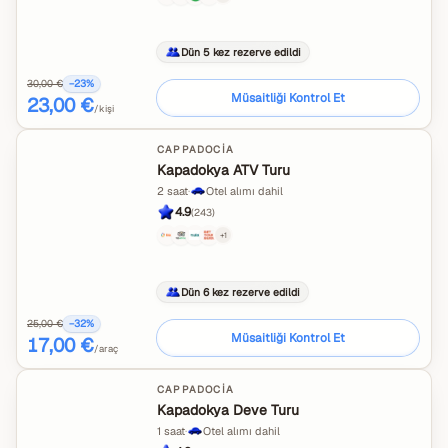
Dün 5 kez rezerve edildi
30,00 €
−
23
%
Müsaitliği Kontrol Et
23,00 €
/kişi
CAPPADOCIA
Kapadokya ATV Turu
2 saat
·
Otel alımı dahil
4.9
(
243
)
+
1
Dün 6 kez rezerve edildi
25,00 €
−
32
%
Müsaitliği Kontrol Et
17,00 €
/araç
CAPPADOCIA
Kapadokya Deve Turu
1 saat
·
Otel alımı dahil