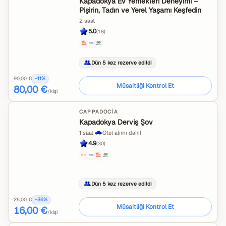
Kapadokya Ev Yemekleri Deneyimi –
Pişirin, Tadın ve Yerel Yaşamı Keşfedin
2 saat
5.0
(
18
)
Dün 5 kez rezerve edildi
90,00 €
−
11
%
Müsaitliği Kontrol Et
80,00 €
/kişi
CAPPADOCIA
Kapadokya Derviş Şov
1 saat
·
Otel alımı dahil
4.9
(
30
)
Dün 5 kez rezerve edildi
25,00 €
−
36
%
Müsaitliği Kontrol Et
16,00 €
/kişi