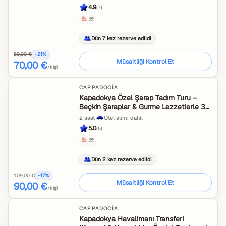
4.9
(
7
)
Dün 7 kez rezerve edildi
89,00 €
−
21
%
Müsaitliği Kontrol Et
70,00 €
/kişi
CAPPADOCIA
Kapadokya Özel Şarap Tadım Turu –
Seçkin Şaraplar & Gurme Lezzetlerle 3
Saat
2 saat
·
Otel alımı dahil
5.0
(
5
)
Dün 2 kez rezerve edildi
109,00 €
−
17
%
Müsaitliği Kontrol Et
90,00 €
/kişi
CAPPADOCIA
Kapadokya Havalimanı Transferi