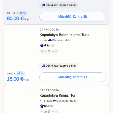
Dün 4 kez rezerve edildi
100,00 €
−
20
%
Müsaitliği Kontrol Et
80,00 €
/kişi
CAPPADOCIA
Kapadokya Balon İzleme Turu
2 saat
·
Otel alımı dahil
4.9
(
319
)
+
1
Dün 4 kez rezerve edildi
19,00 €
−
21
%
Müsaitliği Kontrol Et
15,00 €
/kişi
CAPPADOCIA
Kapadokya Kırmızı Tur
7 - 8 saat
·
Otel alımı dahil
5.0
(
607
)
+
1