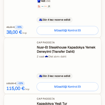
4.8
(
158
)
Dün 4 kez rezerve edildi
45,00 €
−
16
%
Müsaitliği Kontrol Et
38,00 €
/kişi
CAPPADOCIA
Nusr-Et Steakhouse Kapadokya Yemek
Deneyimi (Transfer Dahil)
2 saat
·
Otel alımı dahil
Dün 3 kez rezerve edildi
130,00 €
−
12
%
Müsaitliği Kontrol Et
115,00 €
/kişi
CAPPADOCIA
Kapadokya Yeşil Tur