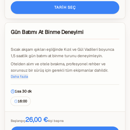
TARIH SEÇ
Gün Batımı At Binme Deneyimi
Sıcak akşam ışıkları eşliğinde Kızıl ve Gül Vadileri boyunca
1,5 saatlik gün batımı at binme turunu deneyimleyin.
Otelden alım ve otele bırakma, profesyonel rehber ve
sorunsuz bir sürüş için gerekli tüm ekipmanlar dahildir.
Daha fazla
Deneyim sırasında ücretsiz sesli rehber sunulmaktadır.
Bahşişler dahil değildir.
1sa 30 dk
16:00
26,00 €
Başlangıç
kişi başına