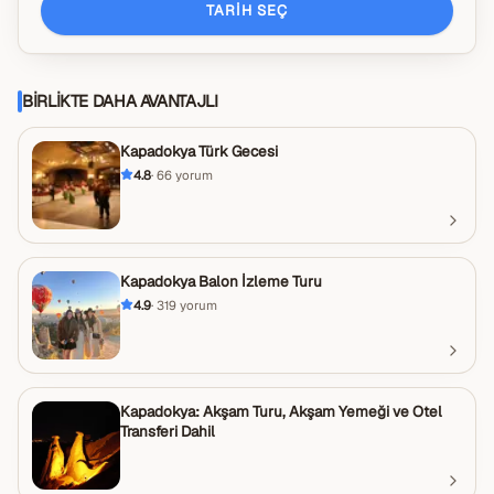
TARIH SEÇ
BIRLIKTE DAHA AVANTAJLI
Kapadokya Türk Gecesi
4.8
·
66
yorum
Kapadokya Balon İzleme Turu
4.9
·
319
yorum
Kapadokya: Akşam Turu, Akşam Yemeği ve Otel
Transferi Dahil