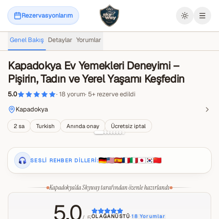
Rezervasyonlarım
Menü
Genel Bakış
Detaylar
Yorumlar
Kapadokya Ev Yemekleri Deneyimi –
Pişirin, Tadın ve Yerel Yaşamı Keşfedin
5.0
·
18
yorum
·
5
+
rezerve edildi
Kapadokya
2 sa
Turkish
Anında onay
Ücretsiz iptal
SESLI REHBER DILLERI:
Kapadokya'da Skyway tarafından özenle hazırlandı
5.0
OLAĞANÜSTÜ
·
18
Yorumlar
/ 5