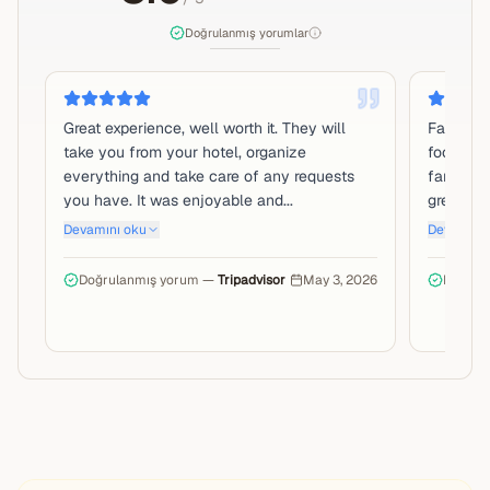
Doğrulanmış yorumlar
Great experience, well worth it. They will
Fantasti
take you from your hotel, organize
food, off
everything and take care of any requests
family w
you have. It was enjoyable and...
great ins
Devamını oku
Devamını 
Doğrulanmış yorum —
Tripadvisor
May 3, 2026
Doğrul