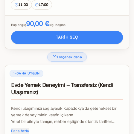
geleneksel Türk çayı ile servis edilir.
11:00
17:00
Alkollü içecekler, bahşişler ve servis ücretleri dahil değildir.
90,00 €
Başlangıç
kişi başına
TARIH SEÇ
1 seçenek daha
DAHA UYGUN
Evde Yemek Deneyimi – Transfersiz (Kendi
Ulaşımınız)
Kendi ulaşımınızı sağlayarak Kapadokya’da geleneksel bir
yemek deneyiminin keyfini çıkarın.
Yerel bir aileyle tanışın, rehber eşliğinde otantik tarifleri
öğrenin ve organik bahçeden gelen taze malzemelerle
Daha fazla