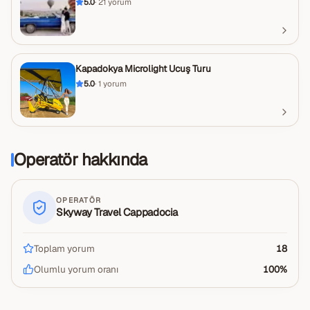
5.0
·
21
yorum
Kapadokya Microlight Ucuş Turu
5.0
·
1
yorum
Operatör hakkında
OPERATÖR
Skyway Travel Cappadocia
Toplam yorum
18
Olumlu yorum oranı
100
%