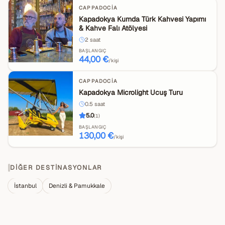
CAPPADOCIA
Kapadokya Kumda Türk Kahvesi Yapımı
& Kahve Falı Atölyesi
2
saat
BAŞLANGIÇ
44,00 €
/kişi
CAPPADOCIA
Kapadokya Microlight Ucuş Turu
0.5
saat
5.0
(
1
)
BAŞLANGIÇ
130,00 €
/kişi
DIĞER DESTINASYONLAR
İstanbul
Denizli & Pamukkale