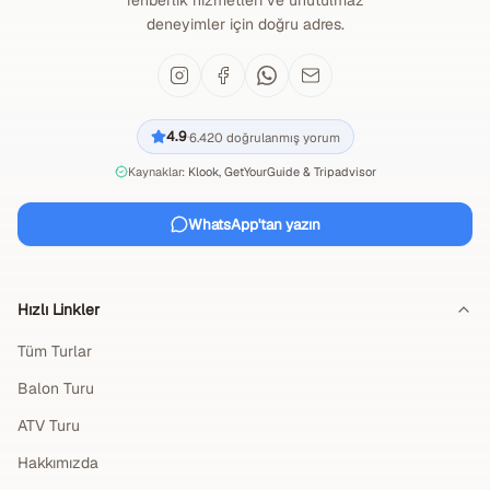
rehberlik hizmetleri ve unutulmaz
deneyimler için doğru adres.
4.9
6.420
doğrulanmış yorum
·
Kaynaklar:
Klook, GetYourGuide & Tripadvisor
WhatsApp'tan yazın
Hızlı Linkler
Tüm Turlar
Balon Turu
ATV Turu
Hakkımızda