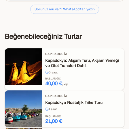
Sorunuz mu var? WhatsApp'tan yazın
Beğenebileceğiniz Turlar
CAPPADOCIA
Kapadokya: Akşam Turu, Akşam Yemeği
ve Otel Transferi Dahil
5
saat
BAŞLANGIÇ
40,00 €
/kişi
CAPPADOCIA
Kapadokya Nostaljik Trike Turu
1
saat
BAŞLANGIÇ
21,00 €