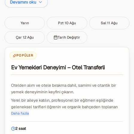
Devamını oku
Yarın
Pzt 10 Ağu
Sal 11 Ağu
Çar 12 Ağu
Tarih Değiştir
POPÜLER
Ev Yemekleri Deneyimi – Otel Transferli
Otelden alım ve otele bırakma dahil, samimi ve otantik bir
yemek deneyiminin keyfini çıkarın.
Yerel bir aileye katılın, profesyonel bir eğitmen eşliğinde
geleneksel tarifleri öğrenin ve organik bahçeden toplanan
taze malzemelerle yemek hazırlayın.
Daha fazla
Tüm pişirme ekipmanları sağlanmakta olup, çorba, ara sıcak,
ana yemek ve tatlıdan oluşan tam ev yemeği menüsü
2 saat