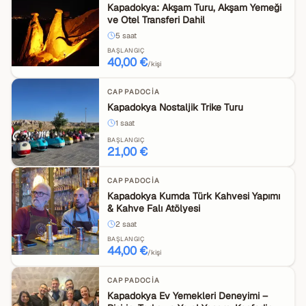
Kapadokya: Akşam Turu, Akşam Yemeği
ve Otel Transferi Dahil
5
saat
BAŞLANGIÇ
40,00 €
/kişi
CAPPADOCIA
Kapadokya Nostaljik Trike Turu
1
saat
BAŞLANGIÇ
21,00 €
CAPPADOCIA
Kapadokya Kumda Türk Kahvesi Yapımı
& Kahve Falı Atölyesi
2
saat
BAŞLANGIÇ
44,00 €
/kişi
CAPPADOCIA
Kapadokya Ev Yemekleri Deneyimi –