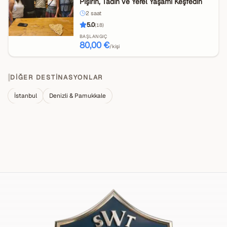
Pişirin, Tadın ve Yerel Yaşamı Keşfedin
2
saat
5.0
(
18
)
BAŞLANGIÇ
80,00 €
/kişi
DIĞER DESTINASYONLAR
İstanbul
Denizli & Pamukkale