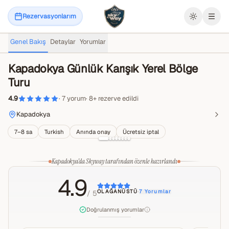
Rezervasyonlarım
Menü
Genel Bakış
Detaylar
Yorumlar
Kapadokya Günlük Karışık Yerel Bölge
Turu
4.9
·
7
yorum
·
8
+
rezerve edildi
Kapadokya
7–8 sa
Turkish
Anında onay
Ücretsiz iptal
Kapadokya'da Skyway tarafından özenle hazırlandı
4.9
OLAĞANÜSTÜ
·
7
Yorumlar
/ 5
Doğrulanmış yorumlar