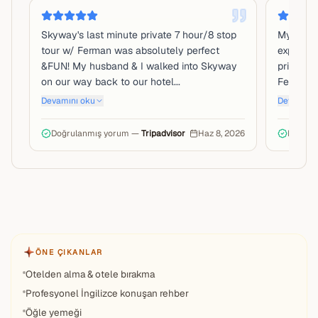
Skyway's last minute private 7 hour/8 stop
My famil
tour w/ Ferman was absolutely perfect
experien
&FUN! My husband & I walked into Skyway
private 
on our way back to our hotel...
Ferman w
Devamını oku
Devamını 
Doğrulanmış yorum —
Tripadvisor
Haz 8, 2026
Doğrul
ÖNE ÇIKANLAR
Otelden alma & otele bırakma
Profesyonel İngilizce konuşan rehber
Öğle yemeği