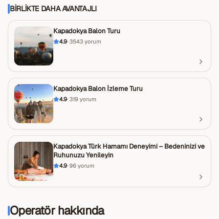
BIRLIKTE DAHA AVANTAJLI
Kapadokya Balon Turu
4.9
·
3543
yorum
Kapadokya Balon İzleme Turu
4.9
·
319
yorum
Kapadokya Türk Hamamı Deneyimi – Bedeninizi ve
Ruhunuzu Yenileyin
4.9
·
96
yorum
Operatör hakkında