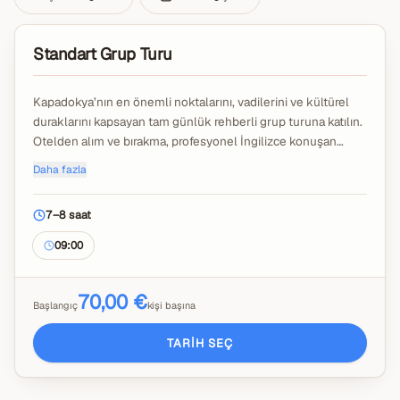
Standart Grup Turu
Kapadokya’nın en önemli noktalarını, vadilerini ve kültürel
duraklarını kapsayan tam günlük rehberli grup turuna katılın.
Otelden alım ve bırakma, profesyonel İngilizce konuşan
rehber, öğle yemeği, müze giriş ücretleri ve tüm yerel
Daha fazla
vergiler dahildir.
Bölgenin en ikonik yerlerini konforlu ve düzenli bir grup
7–8 saat
deneyimiyle keşfedin.
Öğle yemeğindeki içecekler, kişisel harcamalar ve isteğe
09:00
bağlı bahşişler dahil değildir.
70,00 €
Başlangıç
kişi başına
TARIH SEÇ