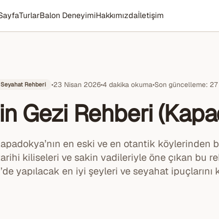
Sayfa
Turlar
Balon Deneyimi
Hakkımızda
İletişim
•
23 Nisan 2026
•
4 dakika okuma
•
Son güncelleme
:
27
Seyahat Rehberi
in Gezi Rehberi (Kapa
apadokya’nın en eski ve en otantik köylerinden bi
 tarihi kiliseleri ve sakin vadileriyle öne çıkan bu r
de yapılacak en iyi şeyleri ve seyahat ipuçlarını 