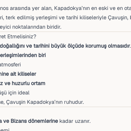
os arasında yer alan, Kapadokya’nın en eski ve en otan
, terk edilmiş yerleşimi ve tarihi kiliseleriyle Çavuşin,
yici noktalarından biridir.
ret Etmelisiniz?
doğallığını ve tarihini büyük ölçüde korumuş olmasıdır
erleşimlerinden biri
tmosferi
ne ait kiliseler
iz ve huzurlu ortam
şü için ideal
se, Çavuşin Kapadokya’nın ruhudur.
 ve Bizans dönemlerine
kadar uzanır.
nemi