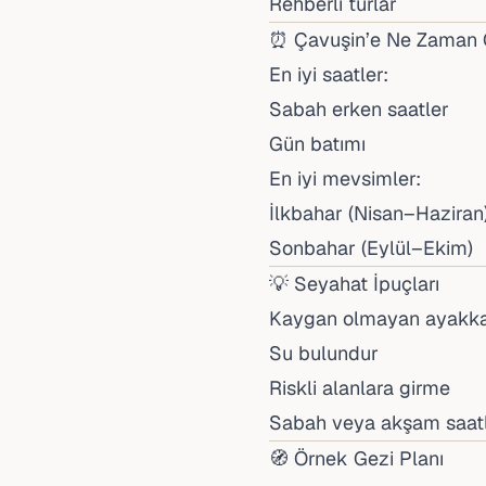
Rehberli turlar
⏰ Çavuşin’e Ne Zaman G
En iyi saatler:
Sabah erken saatler
Gün batımı
En iyi mevsimler:
İlkbahar (Nisan–Haziran
Sonbahar (Eylül–Ekim)
💡 Seyahat İpuçları
Kaygan olmayan ayakka
Su bulundur
Riskli alanlara girme
Sabah veya akşam saatle
🧭 Örnek Gezi Planı