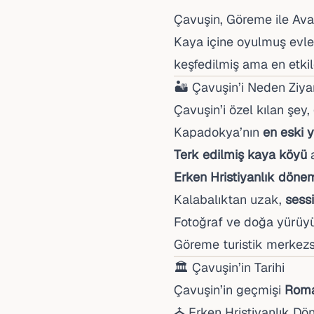
Çavuşin, Göreme ile Avan
Kaya içine oyulmuş evleri
keşfedilmiş ama en etkile
🏜️ Çavuşin’i Neden Ziya
Çavuşin’i özel kılan şey,
Kapadokya’nın
en eski y
Terk edilmiş kaya köyü
a
Erken Hristiyanlık dönemi
Kalabalıktan uzak,
sess
Fotoğraf ve doğa yürüyü
Göreme turistik merkez
🏛️ Çavuşin’in Tarihi
Çavuşin’in geçmişi
Roma
⛪ Erken Hristiyanlık Dö