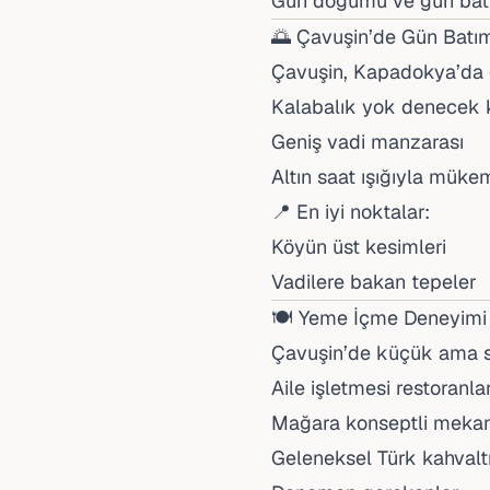
Gün doğumu ve gün batım
🌅 Çavuşin’de Gün Batı
Çavuşin, Kapadokya’da
Kalabalık yok denecek 
Geniş vadi manzarası
Altın saat ışığıyla mük
📍 En iyi noktalar:
Köyün üst kesimleri
Vadilere bakan tepeler
🍽️ Yeme İçme Deneyimi
Çavuşin’de küçük ama s
Aile işletmesi restoranla
Mağara konseptli mekan
Geleneksel Türk kahvaltı