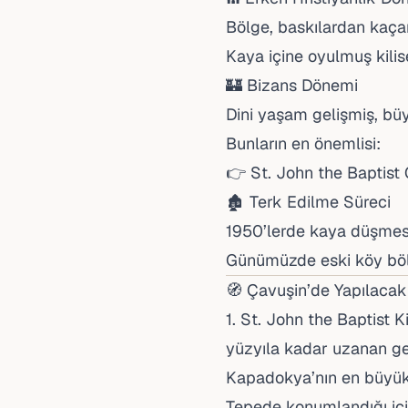
Bölge, baskılardan kaçan
Kaya içine oyulmuş kilis
🏰 Bizans Dönemi
Dini yaşam gelişmiş, büyü
Bunların en önemlisi:
👉 St. John the Baptist
🏚️ Terk Edilme Süreci
1950’lerde kaya düşmesi 
Günümüzde eski köy b
🧭 Çavuşin’de Yapılacak
1. St. John the Baptist Ki
yüzyıla kadar uzanan g
Kapadokya’nın en büyük 
Tepede konumlandığı iç