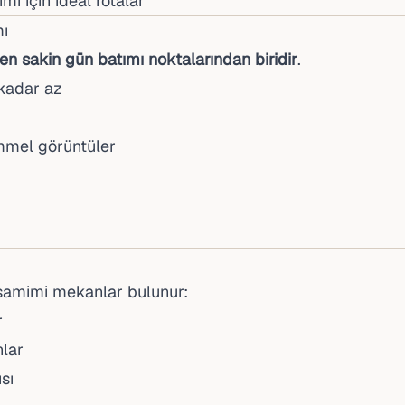
ı için ideal rotalar
mı
en sakin gün batımı noktalarından biridir
.
kadar az
emmel görüntüler
amimi mekanlar bulunur:
r
lar
sı