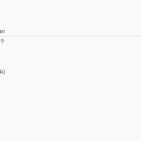
rı
r?
k)