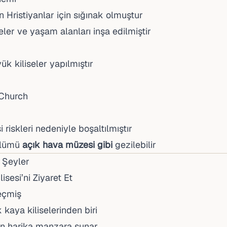
 Hristiyanlar için sığınak olmuştur
eler ve yaşam alanları inşa edilmiştir
k kiliseler yapılmıştır
 Church
riskleri nedeniyle boşaltılmıştır
ölümü
açık hava müzesi gibi
gezilebilir
 Şeyler
lisesi’ni Ziyaret Et
eçmiş
kaya kiliselerinden biri
in harika manzara sunar