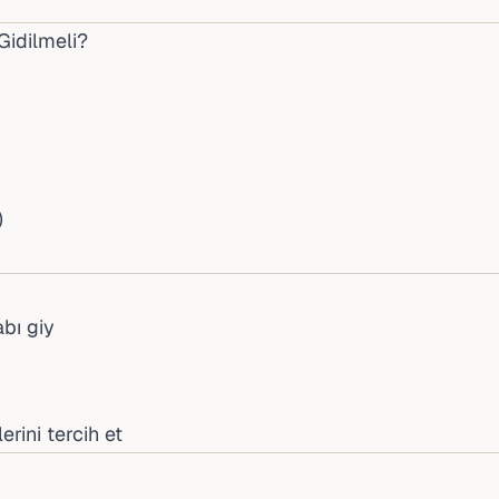
idilmeli?
)
bı giy
rini tercih et