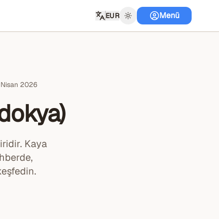
Menü
EUR
 Nisan 2026
dokya)
ridir. Kaya
ehberde,
keşfedin.