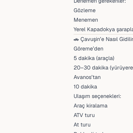
Denemen gerekenler:
Gözleme
Menemen
Yerel Kapadokya şarapla
🚗 Çavuşin’e Nasıl Gidili
Göreme’den
5 dakika (araçla)
20–30 dakika (yürüyere
Avanos’tan
10 dakika
Ulaşım seçenekleri:
Araç kiralama
ATV turu
At turu