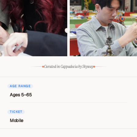
Curated in Cappadocia by Skyway
AGE RANGE
Ages 5–65
TICKET
Mobile