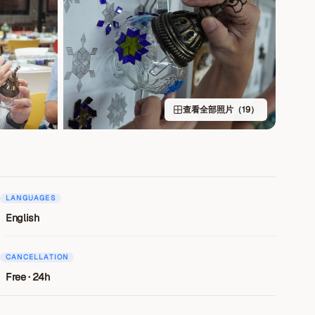
查看全部照片（19）
LANGUAGES
English
CANCELLATION
Free · 24h