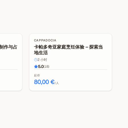
CAPPADOCIA
制作与占
卡帕多奇亚家庭烹饪体验 – 探索当
地生活
2
小时
5.0
(
18
)
起价
80,00 €
/人