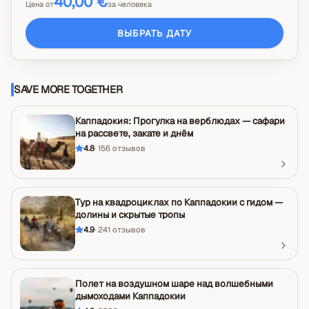
40,00 €
Цена от
за человека
ВЫБРАТЬ ДАТУ
SAVE MORE TOGETHER
Каппадокия: Прогулка на верблюдах — сафари
на рассвете, закате и днём
4.8
·
156
отзывов
Тур на квадроциклах по Каппадокии с гидом —
долины и скрытые тропы
4.9
·
241
отзывов
Полет на воздушном шаре над волшебными
дымоходами Каппадокии