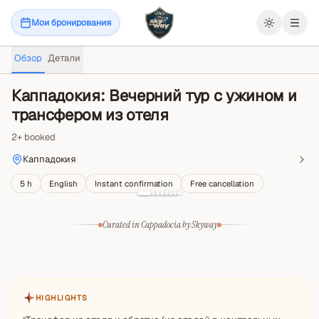
Мои бронирования
Откр
Обзор
Детали
Каппадокия: Вечерний тур с ужином и
трансфером из отеля
2
+
booked
Каппадокия
5 h
English
Instant confirmation
Free cancellation
Curated in Cappadocia by Skyway
HIGHLIGHTS