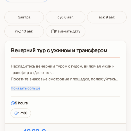
Завтра
суб 8 авг.
вск 9 авг.
пнд 10 авг.
Изменить дату
Вечерний тур с ужином и трансфером
Насладитесь вечерним туром с гидом, включая ужин и
трансфер от/до отеля.
Посетите знаковые смотровые площадки, полюбуйтесь
закатом и откройте для себя главные
Показать больше
достопримечательности в спокойной атмосфере.
Включены услуги гида, ужин, трансфер, входные билеты и
5 hours
все налоги.
Напитки, личные расходы и чаевые не включены.
17:30