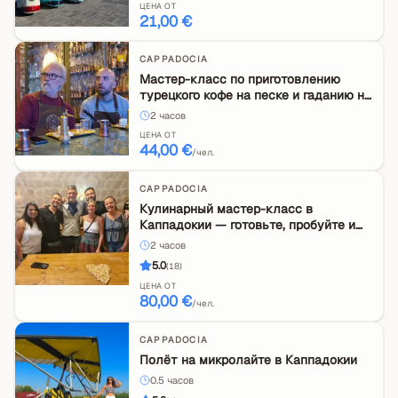
ЦЕНА ОТ
21,00 €
CAPPADOCIA
Мастер-класс по приготовлению
турецкого кофе на песке и гаданию на
кофе в Каппадокии
2
часов
ЦЕНА ОТ
44,00 €
/чел.
CAPPADOCIA
Кулинарный мастер-класс в
Каппадокии — готовьте, пробуйте и
откройте для себя местную жизнь
2
часов
5.0
(
18
)
ЦЕНА ОТ
80,00 €
/чел.
CAPPADOCIA
Полёт на микролайте в Каппадокии
0.5
часов