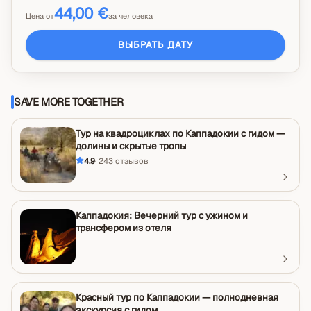
44,00 €
Цена от
за человека
ВЫБРАТЬ ДАТУ
SAVE MORE TOGETHER
Тур на квадроциклах по Каппадокии с гидом —
долины и скрытые тропы
4.9
·
243
отзывов
Каппадокия: Вечерний тур с ужином и
трансфером из отеля
Красный тур по Каппадокии — полнодневная
экскурсия с гидом