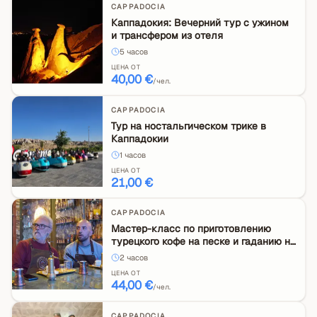
CAPPADOCIA
Каппадокия: Вечерний тур с ужином
и трансфером из отеля
5
часов
ЦЕНА ОТ
40,00 €
/чел.
CAPPADOCIA
Тур на ностальгическом трике в
Каппадокии
1
часов
ЦЕНА ОТ
21,00 €
CAPPADOCIA
Мастер-класс по приготовлению
турецкого кофе на песке и гаданию на
кофе в Каппадокии
2
часов
ЦЕНА ОТ
44,00 €
/чел.
CAPPADOCIA