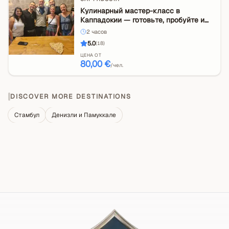
Кулинарный мастер-класс в
Каппадокии — готовьте, пробуйте и
откройте для себя местную жизнь
2
часов
5.0
(
18
)
ЦЕНА ОТ
80,00 €
/чел.
DISCOVER MORE DESTINATIONS
Стамбул
Денизли и Памуккале