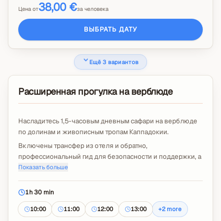
38,00 €
Цена от
за человека
ВЫБРАТЬ ДАТУ
Ещё 3 вариантов
Расширенная прогулка на верблюде
Насладитесь 1,5-часовым дневным сафари на верблюде
по долинам и живописным тропам Каппадокии.
Включены трансфер из отеля и обратно,
профессиональный гид для безопасности и поддержки, а
также всё необходимое оборудование.
Показать больше
В случае изменения погоды предоставляется дождевик
или пончо.
1h 30 min
Чаевые и дополнительное видео с дрона не включены.
10:00
11:00
12:00
13:00
+
2
more