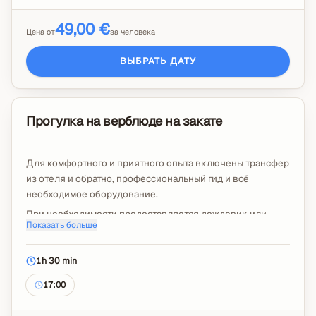
49,00 €
Цена от
за человека
ВЫБРАТЬ ДАТУ
Прогулка на верблюде на закате
Для комфортного и приятного опыта включены трансфер
из отеля и обратно, профессиональный гид и всё
необходимое оборудование.
При необходимости предоставляется дождевик или
Показать больше
пончо.
Чаевые и дополнительное видео с дрона не включены.
1h 30 min
17:00