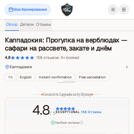
Мои бронирования
Откр
Обзор
Детали
Отзывы
Каппадокия: Прогулка на верблюдах —
сафари на рассвете, закате и днём
4.8
·
158
отзывов
·
5
+
booked
Каппадокия
1 h
English
Instant confirmation
Free cancellation
Curated in Cappadocia by Skyway
4.8
EXCEPTIONAL
·
158
Отзывы
/ 5
Verified reviews