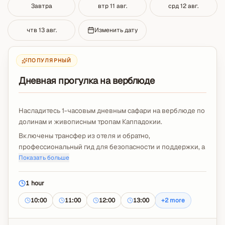
Завтра
втр 11 авг.
срд 12 авг.
чтв 13 авг.
Изменить дату
ПОПУЛЯРНЫЙ
Дневная прогулка на верблюде
Насладитесь 1-часовым дневным сафари на верблюде по
долинам и живописным тропам Каппадокии.
Включены трансфер из отеля и обратно,
профессиональный гид для безопасности и поддержки, а
также всё необходимое оборудование.
Показать больше
В случае изменения погоды предоставляется дождевик
или пончо.
1 hour
Чаевые и дополнительное видео с дрона не включены.
10:00
11:00
12:00
13:00
+
2
more