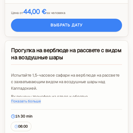
44,00 €
Цена от
за человека
ВЫБРАТЬ ДАТУ
Прогулка на верблюде на рассвете с видом
на воздушные шары
Испытайте 1,5-часовое сафари на верблюде на рассвете
с захватывающим видом на воздушные шары над
Каппадокией.
Включены трансфер из отеля и обратно,
Показать больше
профессиональный гид и всё необходимое снаряжение
для езды.
1h 30 min
В случае изменения погоды предоставляется дождевик
или пончо.
06:00
Чаевые и дополнительное видео с дрона не включены.