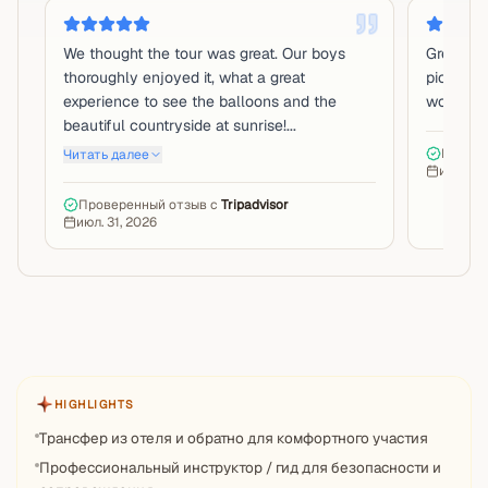
We thought the tour was great. Our boys
Great tou
thoroughly enjoyed it, what a great
pictures
experience to see the balloons and the
wonderfu
beautiful countryside at sunrise!...
Провер
Читать далее
июн. 14
Проверенный отзыв с
Tripadvisor
июл. 31, 2026
HIGHLIGHTS
Трансфер из отеля и обратно для комфортного участия
Профессиональный инструктор / гид для безопасности и