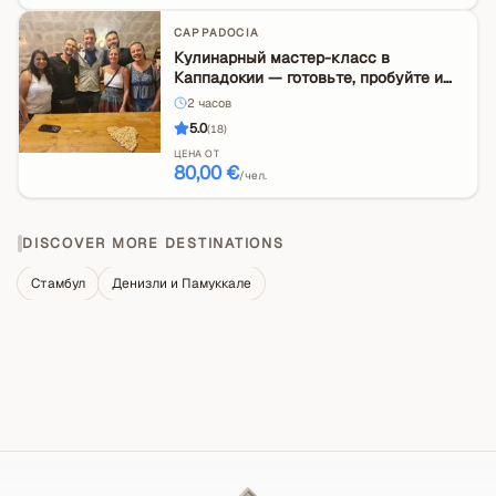
CAPPADOCIA
Кулинарный мастер-класс в
Каппадокии — готовьте, пробуйте и
откройте для себя местную жизнь
2
часов
5.0
(
18
)
ЦЕНА ОТ
80,00 €
/чел.
DISCOVER MORE DESTINATIONS
Стамбул
Денизли и Памуккале