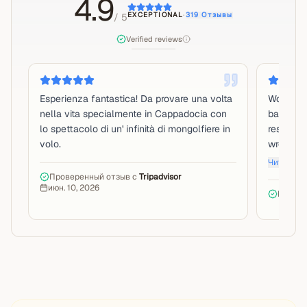
4.9
EXCEPTIONAL
·
319
Отзывы
/ 5
Verified reviews
Esperienza fantastica! Da provare una volta
Wonderfu
nella vita specialmente in Cappadocia con
balloon r
lo spettacolo di un' infinità di mongolfiere in
reschedu
volo.
wrong da
Читать д
Проверенный отзыв с
Tripadvisor
июн. 10, 2026
Провер