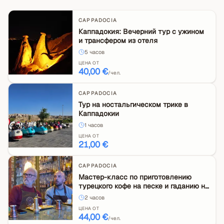
CAPPADOCIA
Каппадокия: Вечерний тур с ужином
и трансфером из отеля
5
часов
ЦЕНА ОТ
40,00 €
/чел.
CAPPADOCIA
Тур на ностальгическом трике в
Каппадокии
1
часов
ЦЕНА ОТ
21,00 €
CAPPADOCIA
Мастер-класс по приготовлению
турецкого кофе на песке и гаданию на
кофе в Каппадокии
2
часов
ЦЕНА ОТ
44,00 €
/чел.