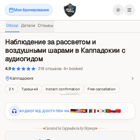
Мои бронирования
Откр
Обзор
Детали
Отзывы
Наблюдение за рассветом и
воздушными шарами в Каппадокии с
аудиогидом
4.9
·
319
отзывов
·
4
+
booked
Каппадокия
2 h
Турецкий
Instant confirmation
Free cancellation
АУДИОГИД ДОСТУПЕН НА:
Curated in Cappadocia by Skyway