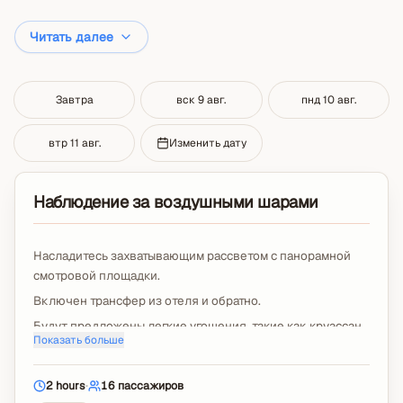
Читать далее
Завтра
вск 9 авг.
пнд 10 авг.
втр 11 авг.
Изменить дату
Наблюдение за воздушными шарами
Насладитесь захватывающим рассветом с панорамной
смотровой площадки.
Включен трансфер из отеля и обратно.
Будут предложены легкие угощения, такие как круассан
Показать больше
и сок.
Доступен аудиогид для знакомства с долинами, которые
2 hours
·
16
пассажиров
вы посетите.