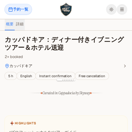
予約一覧
メニ
概要
詳細
カッパドキア：ディナー付きイブニング
ツアー＆ホテル送迎
2
+
booked
カッパドキア
5 h
English
Instant confirmation
Free cancellation
Curated in Cappadocia by Skyway
HIGHLIGHTS