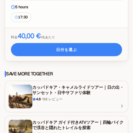
ドリンク、個人的な費用、チップは含まれていません。
5 hours
17:30
40,00 €
料金
1名あたり
日付を選ぶ
SAVE MORE TOGETHER
カッパドキア・キャメルライドツアー｜日の出・
サンセット・日中サファリ体験
4.8
·
156
レビュー
カッパドキア ガイド付きATVツアー｜四輪バイク
で渓谷と隠れたトレイルを探索