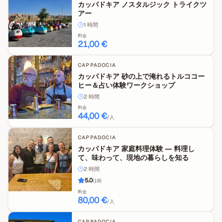
カッパドキア ノスタルジック トライクツ
アー
1
時間
料金
21,00 €
CAPPADOCIA
カッパドキア 砂の上で淹れるトルココー
ヒー＆占い体験ワークショップ
2
時間
料金
44,00 €
/人
CAPPADOCIA
カッパドキア 家庭料理体験 ― 料理し
て、味わって、現地の暮らしを知る
2
時間
5.0
(
18
)
料金
80,00 €
/人
CAPPADOCIA