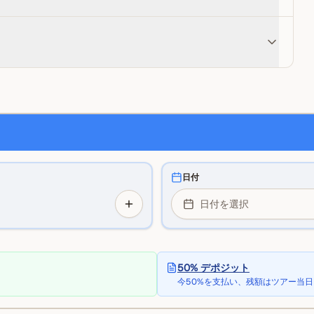
日付
日付を選択
50% デポジット
今50%を支払い、残額はツアー当