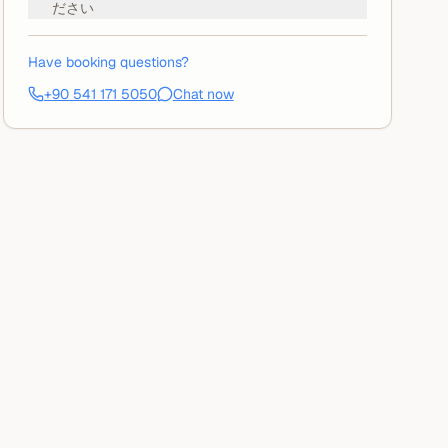
ださい
Have booking questions?
is was the experience of a lifetime for me as I
We took the
+90 541 171 5050
Chat now
ve camels and I've always wanted to at least pet
gentlemen we
e. The location of the camel stable is along a...
gorgeous spo
t slide
them...
きを読む
続きを読む
確認済みレビュー（
Viator
）
5月 20, 2026
確認済みレ