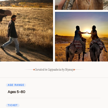
Curated in Cappadocia by Skyway
AGE RANGE
Ages 5–80
TICKET