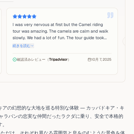
I was very nervous at first but the Camel riding
Th
tour was amazing. The camels are calm and walk
lo
slowly. We had a lot of fun. The tour guide took...
on
Nex
続きを読む
続
確認済みレビュー（
Tripadvisor
）
10月 7, 2025
アの幻想的な大地を巡る特別な体験 ― カッパドキア・キ
キャラバンの忠実な仲間だったラクダに乗り、安全で本格的
す。
いただけ、それぞれ異なる雰囲気と息をのむような景色を体