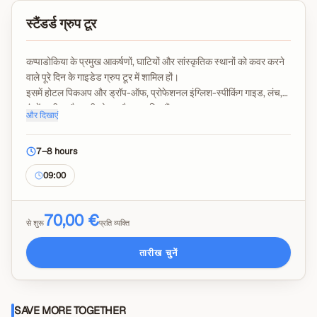
स्टैंडर्ड ग्रुप टूर
कप्पाडोकिया के प्रमुख आकर्षणों, घाटियों और सांस्कृतिक स्थानों को कवर करने
वाले पूरे दिन के गाइडेड ग्रुप टूर में शामिल हों।
इसमें होटल पिकअप और ड्रॉप-ऑफ, प्रोफेशनल इंग्लिश-स्पीकिंग गाइड, लंच,
एंट्रेंस फीस और सभी लोकल टैक्स शामिल हैं।
और दिखाएं
आरामदायक और अच्छी तरह से आयोजित ग्रुप अनुभव में क्षेत्र के सबसे प्रसिद्ध
स्थानों की खोज करें।
7–8 hours
लंच के दौरान ड्रिंक्स, व्यक्तिगत खर्च और वैकल्पिक टिप्स शामिल नहीं हैं।
09:00
70,00 €
से शुरू
प्रति व्यक्ति
तारीख चुनें
SAVE MORE TOGETHER